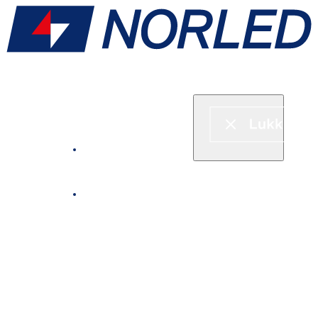
Hurtigbåt & ferje
Fjordcruise
Leie båt
Serveringstilbud om bord