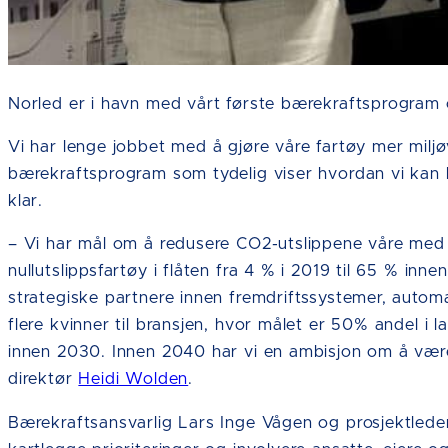
Norled er i havn med vårt første bærekraftsprogram 
Vi har lenge jobbet med å gjøre våre fartøy mer miljø
bærekraftsprogram som tydelig viser hvordan vi kan b
klar.
– Vi har mål om å redusere CO2-utslippene våre me
nullutslippsfartøy i flåten fra 4 % i 2019 til 65 % in
strategiske partnere innen fremdriftssystemer, automa
flere kvinner til bransjen, hvor målet er 50% andel i 
innen 2030. Innen 2040 har vi en ambisjon om å være 
direktør
Heidi Wolden
.
Bærekraftsansvarlig Lars Inge Vågen og prosjektleder