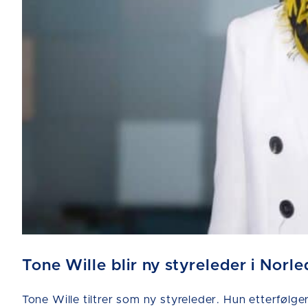
Tone Wille blir ny styreleder i Norle
Tone Wille tiltrer som ny styreleder. Hun etterfølge