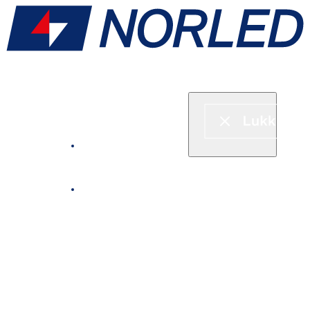
Hurtigbåt & ferje
Fjordcruise
Leie båt
Serveringstilbud om bord