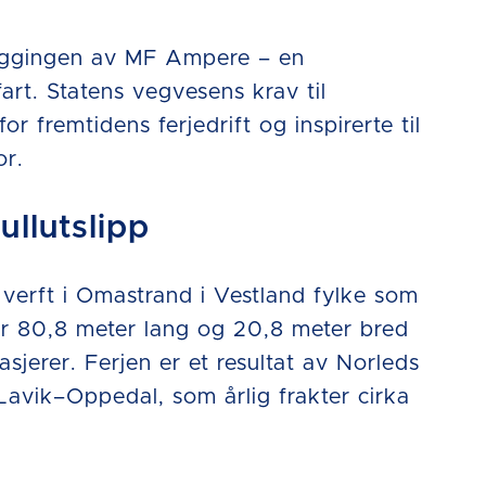
byggingen av MF Ampere – en
fart. Statens vegvesens krav til
r fremtidens ferjedrift og inspirerte til
or.
llutslipp
verft i Omastrand i Vestland fylke som
n er 80,8 meter lang og 20,8 meter bred
sjerer. Ferjen er et resultat av Norleds
 Lavik–Oppedal, som årlig frakter cirka