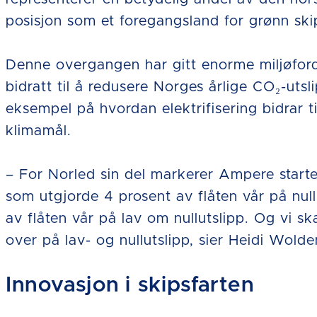
posisjon som et foregangsland for grønn skip
Denne overgangen har gitt enorme miljøforde
bidratt til å redusere Norges årlige CO₂-utsl
eksempel på hvordan elektrifisering bidrar t
klimamål.
– For Norled sin del markerer Ampere starte
som utgjorde 4 prosent av flåten vår på nul
av flåten vår på lav om nullutslipp. Og vi sk
over på lav- og nullutslipp, sier Heidi Wolde
Innovasjon i skipsfarten