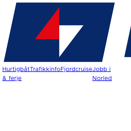
Hurtigbåt
Trafikkinfo
Fjordcruise
Jobb i
& ferje
Norled