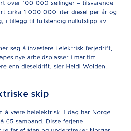
t over 100 000 seilinger – tilsvarende
t cirka 1 000 000 liter diesel per år og
i tillegg til fullstendig nullutslipp av
r seg å investere i elektrisk ferjedrift,
apes nye arbeidsplasser i maritim
gere enn dieseldrift, sier Heidi Wolden,
ektriske skip
 å være helelektrisk. I dag har Norge
t på 65 samband. Disse ferjene
ske ferjeflåten og understreker Norges