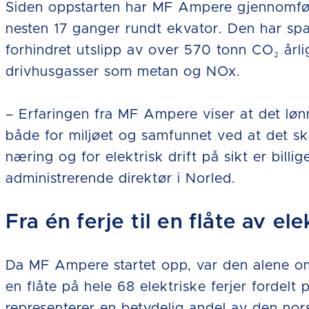
Siden oppstarten har MF Ampere gjennomfør
nesten 17 ganger rundt ekvator. Den har spar
forhindret utslipp av over 570 tonn CO₂ årlig, 
drivhusgasser som metan og NOx.
– Erfaringen fra MF Ampere viser at det lønne
både for miljøet og samfunnet ved at det sk
næring og for elektrisk drift på sikt er billi
administrerende direktør i Norled.
Fra én ferje til en flåte av el
Da MF Ampere startet opp, var den alene om
en flåte på hele 68 elektriske ferjer fordel
representerer en betydelig andel av den nor