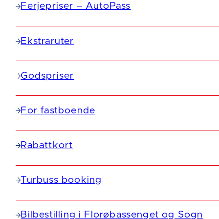
Ferjepriser – AutoPass
Ekstraruter
Godspriser
For fastboende
Rabattkort
Turbuss booking
Bilbestilling i Florøbassenget og Sogn