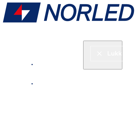
Hurtigbåt & ferje
Fjordcruise
Leie båt
Serveringstilbud om bord