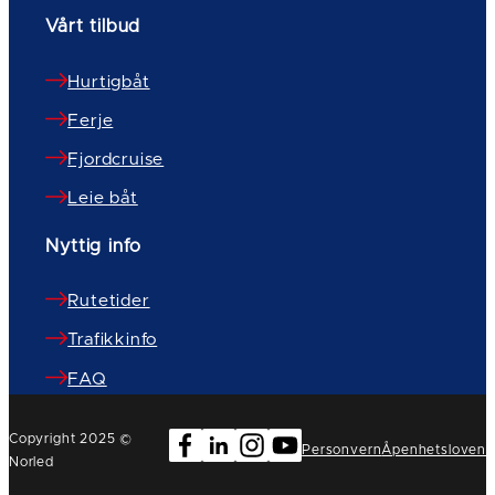
Vårt tilbud
Hurtigbåt
Ferje
Fjordcruise
Leie båt
Nyttig info
Rutetider
Trafikkinfo
FAQ
Copyright 2025 ©
Personvern
Åpenhetsloven
Norled