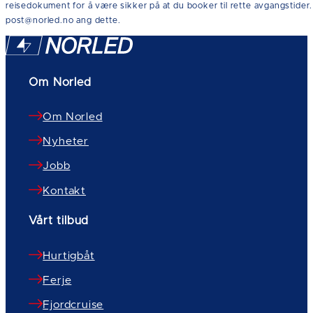
reisedokument for å være sikker på at du booker til rette avgangstider. 
post@norled.no ang dette.
Om Norled
Om Norled
Nyheter
Jobb
Kontakt
Vårt tilbud
Hurtigbåt
Ferje
Fjordcruise