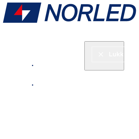
Hurtigbåt & ferje
Fjordcruise
Leie båt
Serveringstilbud om bord