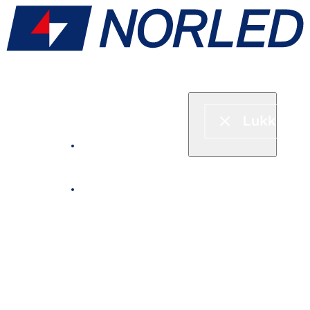
Hurtigbåt & ferje
Fjordcruise
Leie båt
Serveringstilbud om bord