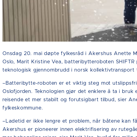
Onsdag 20. mai døpte fylkesråd i Akershus Anette Mar
Oslo, Marit Kristine Vea, batteribytteroboten SHIFT
teknologisk gjennombrudd i norsk kollektivtransport ti
–Batteribytte-roboten er et viktig steg mot utslippsfri
Oslofjorden. Teknologien gjør det enklere å ta i bruk e
reisende et mer stabilt og forutsigbart tilbud, sier An
fylkeskommune.
–Ladetid er ikke lengre et problem, når båtene kan få
Akershus er pioneerer innen elektrifisering av rutegåe