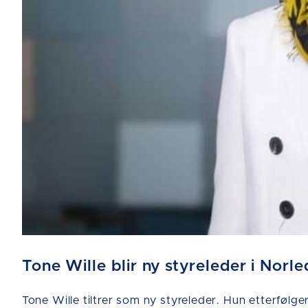
Tone Wille blir ny styreleder i Norle
Tone Wille tiltrer som ny styreleder. Hun etterfølge