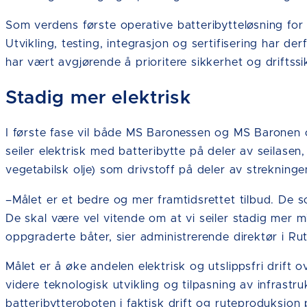
Som verdens første operative batteribytteløsning for 
Utvikling, testing, integrasjon og sertifisering har der
har vært avgjørende å prioritere sikkerhet og driftss
Stadig mer elektrisk
I første fase vil både MS Baronessen og MS Baronen o
seiler elektrisk med batteribytte på deler av seilas
vegetabilsk olje) som drivstoff på deler av strekninge
–Målet er et bedre og mer framtidsrettet tilbud. De 
De skal være vel vitende om at vi seiler stadig mer 
oppgraderte båter, sier administrerende direktør i Ru
Målet er å øke andelen elektrisk og utslippsfri drift 
videre teknologisk utvikling og tilpasning av infrastr
batteribytteroboten i faktisk drift og ruteproduksjon