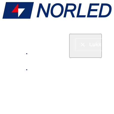
Hurtigbåt & ferje
Fjordcruise
Leie båt
Serveringstilbud om bord