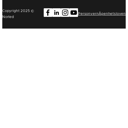
Copyright 2025 ©
Personvern
Åpenhetsloven
Norled