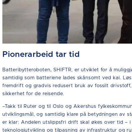
Pionerarbeid tar tid
Batteribytteroboten, SHIFTR, er utviklet for å muliggjø
samtidig som batteriene lades skånsomt ved kai. Løsni
fremdrift og gradvis redusert bruk av fossilt drivstof
sikkerhet for de reisende.
–Takk til Ruter og til Oslo og Akershus fylkeskommun
utviklingsmål, og samtidig klare på betydningen av sta
er klar: Andelen utslippsfri drift skal økes over tid – 
teknologiutvikling og tilpasning av infrastruktur og ru