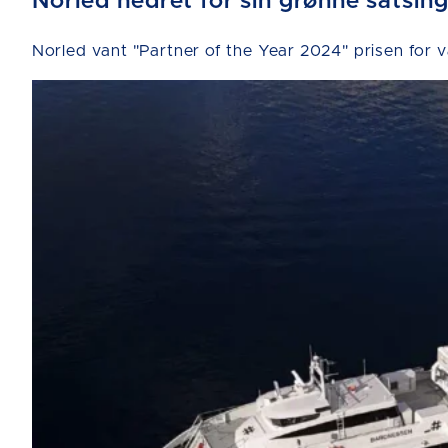
Norled hedret for sin grønne satsin
Norled vant "Partner of the Year 2024" prisen for 