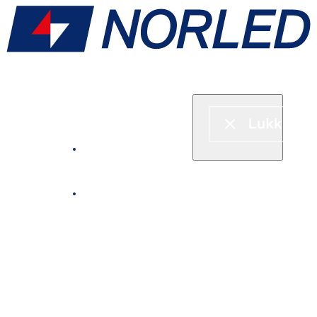
Hurtigbåt & ferje
Fjordcruise
Leie båt
Serveringstilbud om bord