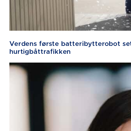
Verdens første batteribytterobot sett
hurtigbåttrafikken