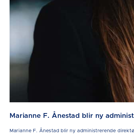
Marianne F. Ånestad blir ny adminis
Marianne F. Ånestad blir ny administrerende direktør