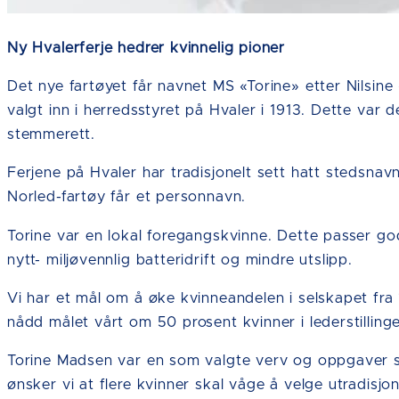
Ny Hvalerferje hedrer kvinnelig pioner
Det nye fartøyet får navnet MS «Torine» etter Nilsin
valgt inn i herredsstyret på Hvaler i 1913. Dette var 
stemmerett.
Ferjene på Hvaler har tradisjonelt sett hatt stedsnav
Norled-fartøy får et personnavn.
Torine var en lokal foregangskvinne. Dette passer g
nytt- miljøvennlig batteridrift og mindre utslipp.
Vi har et mål om å øke kvinneandelen i selskapet fra 
nådd målet vårt om 50 prosent kvinner i lederstillinge
Torine Madsen var en som valgte verv og oppgaver s
ønsker vi at flere kvinner skal våge å velge utradisj