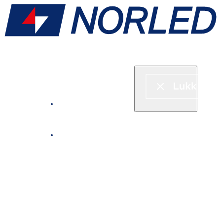
Hurtigbåt & ferje
Fjordcruise
Leie båt
Serveringstilbud om bord