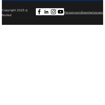
Copyright 2025 ©
Personvern
Åpenhetsloven
Norled