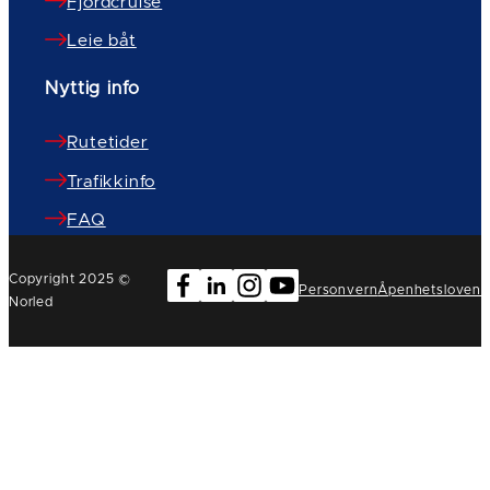
Fjordcruise
Leie båt
Nyttig info
Rutetider
Trafikkinfo
FAQ
Copyright 2025 ©
Personvern
Åpenhetsloven
Norled