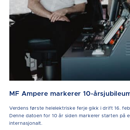
MF Ampere markerer 10-årsjubileum 
Verdens første helelektriske ferje gikk i drift 16
Denne datoen for 10 år siden markerer starten på en
internasjonalt.