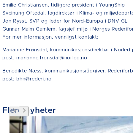
Emilie Christiansen, tidligere president i YoungShip
Sveinung Oftedal, fagdirektør i Klima- og miljødepar
Jon Rysst, SVP og leder for Nord-Europa i DNV GL
Gunnar Malm Gamlem, fagsjef miljø i Norges Rederif
For mer informasjon, vennligst kontakt:
Marianne Frønsdal, kommunikasjonsdirektør i Norled p
post: marianne.fronsdal@norled.no
Benedikte Næss, kommunikasjonsrådgiver, Rederiforbu
post: bhn@rederi.no
Flere nyheter