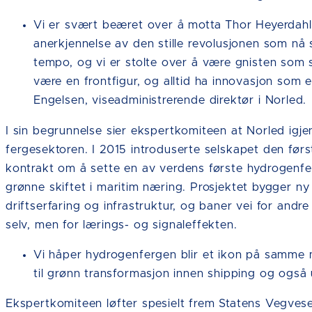
Vi er svært beæret over å motta Thor Heyerdahl-
anerkjennelse av den stille revolusjonen som nå sn
tempo, og vi er stolte over å være gnisten som 
være en frontfigur, og alltid ha innovasjon som 
Engelsen, viseadministrerende direktør i Norled.
I sin begrunnelse sier ekspertkomiteen at Norled igjen
fergesektoren. I 2015 introduserte selskapet den fø
kontrakt om å sette en av verdens første hydrogenfe
grønne skiftet i maritim næring. Prosjektet bygger ny
driftserfaring og infrastruktur, og baner vei for andr
selv, men for lærings- og signaleffekten.
Vi håper hydrogenfergen blir et ikon på samme 
til grønn transformasjon innen shipping og også 
Ekspertkomiteen løfter spesielt frem Statens Vegvesen