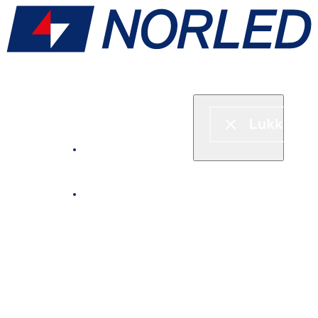
Hurtigbåt & ferje
Fjordcruise
Leie båt
Serveringstilbud om bord