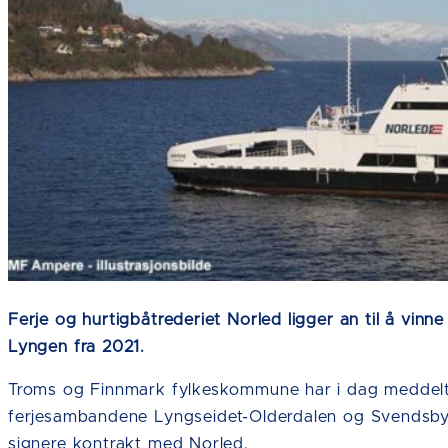
Ferje og hurtigbåtrederiet Norled ligger an til å vin
Lyngen fra 2021.
Troms og Finnmark fylkeskommune har i dag meddelt o
ferjesambandene Lyngseidet-Olderdalen og Svendsby-Br
signere kontrakt med Norled.