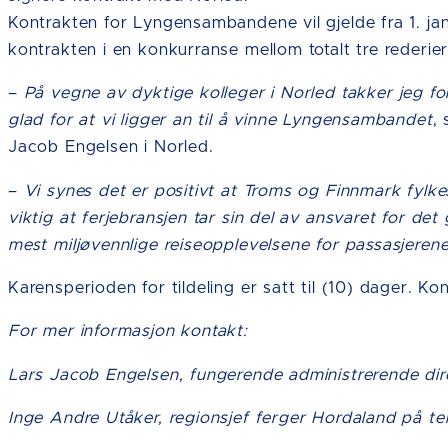
Kontrakten for Lyngensambandene vil gjelde fra 1. janu
kontrakten i en konkurranse mellom totalt tre rederier
–
På vegne av dyktige kolleger i Norled takker jeg for d
glad for at vi ligger an til å vinne Lyngensambandet
,
Jacob Engelsen i Norled.
–
Vi synes det er positivt at Troms og Finnmark fylk
viktig at ferjebransjen tar sin del av ansvaret for det
mest miljøvennlige reiseopplevelsene for passasjeren
Karensperioden for tildeling er satt til (10) dager. Ko
For mer informasjon kontakt:
Lars Jacob Engelsen, fungerende administrerende dire
Inge Andre Utåker, regionsjef ferger Hordaland på te