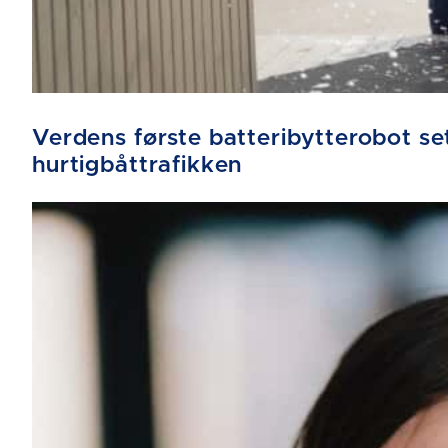
Verdens første batteribytterobot sett
hurtigbåttrafikken