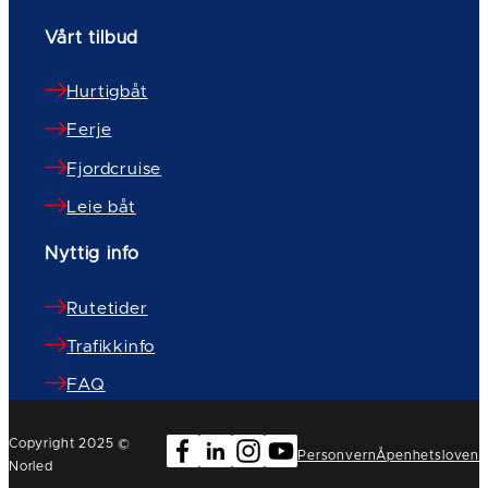
Vårt tilbud
Hurtigbåt
Ferje
Fjordcruise
Leie båt
Nyttig info
Rutetider
Trafikkinfo
FAQ
Copyright 2025 ©
Personvern
Åpenhetsloven
Norled