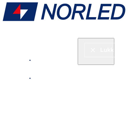
Hurtigbåt & ferje
Fjordcruise
Leie båt
Serveringstilbud om bord