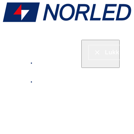
Hurtigbåt & ferje
Fjordcruise
Leie båt
Serveringstilbud om bord