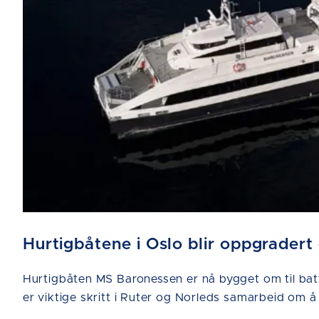
Hurtigbåtene i Oslo blir oppgradert
Hurtigbåten MS Baronessen er nå bygget om til bat
er viktige skritt i Ruter og Norleds samarbeid om å 