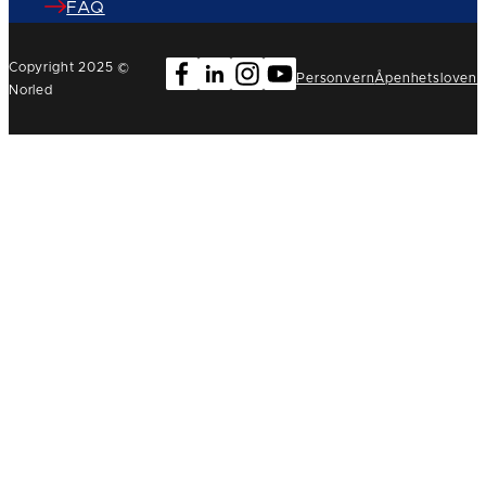
FAQ
Copyright 2025 ©
Personvern
Åpenhetsloven
Norled