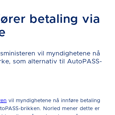
rer betaling via
e
lsministeren vil myndighetene nå
rke, som alternativ til AutoPASS-
ren
vil myndighetene nå innføre betaling
AutoPASS-brikken. Norled mener dette er