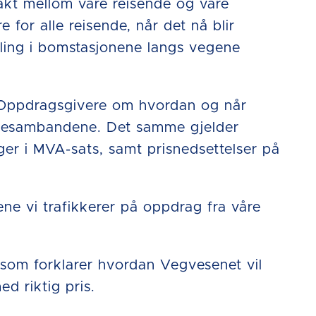
takt mellom våre reisende og våre
 for alle reisende, når det nå blir
aling i bomstasjonene langs vegene
re Oppdragsgivere om hvordan og når
ferjesambandene. Det samme gjelder
ger i MVA-sats, samt prisnedsettelser på
ne vi trafikkerer på oppdrag fra våre
 som forklarer hvordan Vegvesenet vil
ed riktig pris.