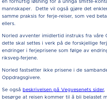
en fornuftig løsning for å unngå smitte-kon
mannskaper. Dette vil også gjøre det enklere
samme praksis for ferje-reiser, som ved bet
ellers.
Norled avventer imidlertid instruks fra vå
dette skal settes i verk på de forskjellige 
endringer i ferjeprisene som følge av endrin
riksveg-ferjene.
Norled fastsetter ikke prisene i de sambande
Oppdragsgivere.
Se også
beskrivelsen på Vegvesenets sider
,
besørge at reisen kommer til å bli belastet m