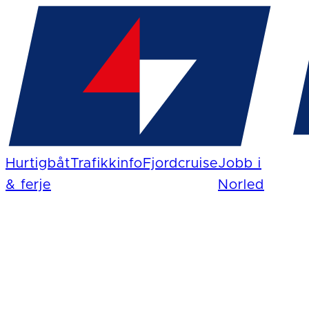
Hurtigbåt
Trafikkinfo
Fjordcruise
Jobb i
& ferje
Norled