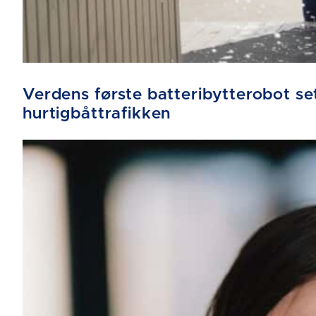
Verdens første batteribytterobot sett
hurtigbåttrafikken