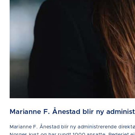
Marianne F. Ånestad blir ny adminis
Marianne F. Ånestad blir ny administrerende direktør
Norges kyst og har rundt 1000 ansatte. Rederiet ei