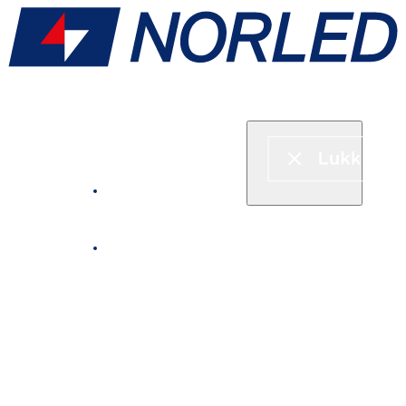
Hurtigbåt & ferje
Fjordcruise
Leie båt
Serveringstilbud om bord