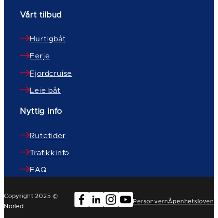
Vårt tilbud
Hurtigbåt
Ferje
Fjordcruise
Leie båt
Nyttig info
Rutetider
Trafikkinfo
FAQ
Copyright 2025 ©
Personvern
Åpenhetsloven
Norled