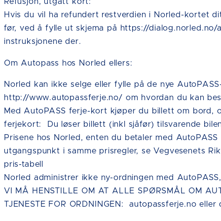
Refusjon, utgått kort:
Hvis du vil ha refundert restverdien i Norled-kortet 
før, ved å fylle ut skjema på https://dialog.norled.no/
instruksjonene der.
Om Autopass hos Norled ellers:
Norled kan ikke selge eller fylle på de nye AutoPASS
http://www.autopassferje.no/ om hvordan du kan besti
Med AutoPASS ferje-kort kjøper du billett om bord
ferjekort: Du løser billett (inkl sjåfør) tilsvarende bile
Prisene hos Norled, enten du betaler med AutoPASS fe
utgangspunkt i samme prisregler, se Vegvesenets Riks
pris-tabell
Norled administrer ikke ny-ordningen med AutoPASS,
VI MÅ HENSTILLE OM AT ALLE SPØRSMÅL OM AUT
TJENESTE FOR ORDNINGEN: autopassferje.no eller d