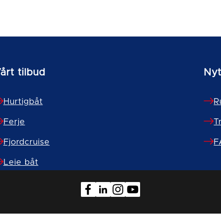
årt tilbud
Nyt
Hurtigbåt
R
Ferje
T
Fjordcruise
F
Leie båt