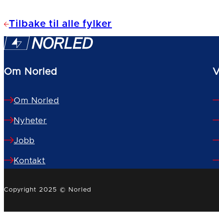
Tilbake til alle fylker
Om Norled
V
Om Norled
Nyheter
Jobb
Kontakt
Copyright 2025 © Norled