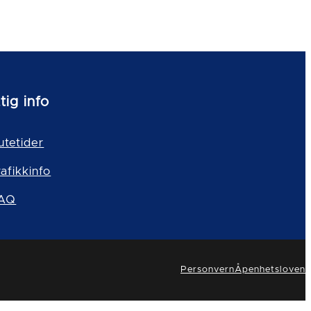
tig info
utetider
rafikkinfo
AQ
Personvern
Åpenhetsloven