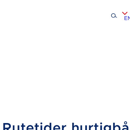
E
Rutetider hurtigbå