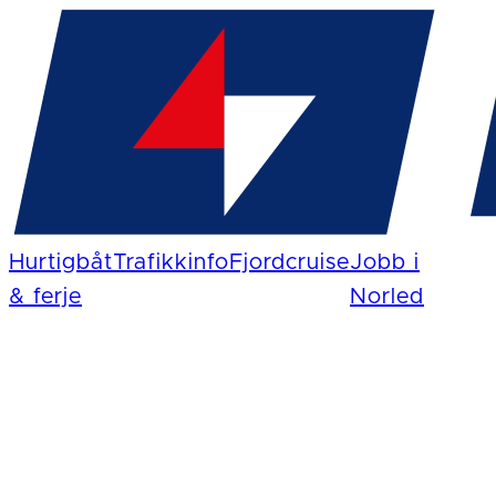
Hurtigbåt
Trafikkinfo
Fjordcruise
Jobb i
& ferje
Norled