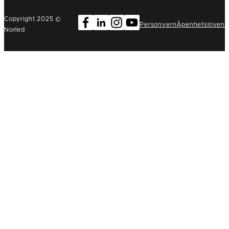
Copyright 2025 ©
Personvern
Åpenhetsloven
Norled