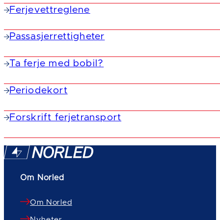
Ferjevettreglene
Passasjerrettigheter
Ta ferje med bobil?
Periodekort
Forskrift ferjetransport
Om Norled
Om Norled
Nyheter