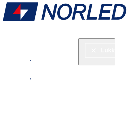
Hurtigbåt & ferje
Fjordcruise
Leie båt
Serveringstilbud om bord