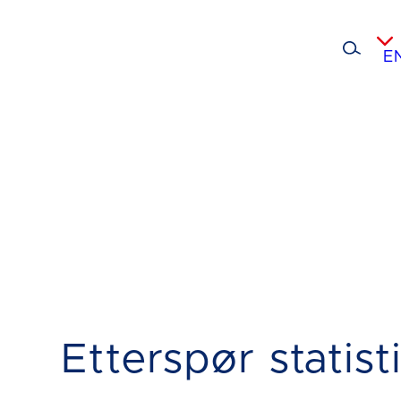
E
Etterspør statist