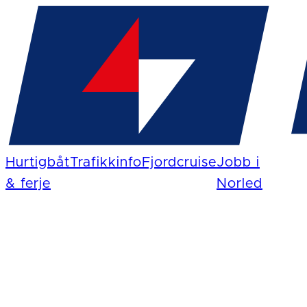
Hurtigbåt
Trafikkinfo
Fjordcruise
Jobb i
& ferje
Norled