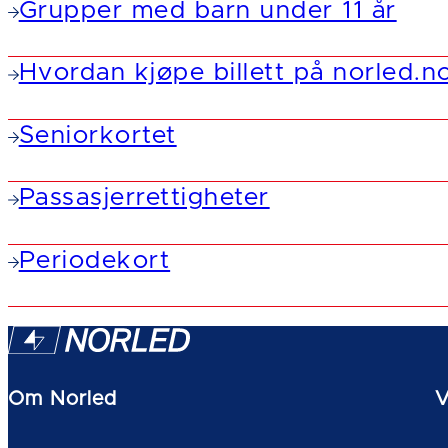
Grupper med barn under 11 år
Hvordan kjøpe billett på norled.n
Seniorkortet
Passasjerrettigheter
Periodekort
Om Norled
V