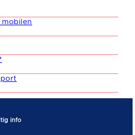
å mobilen
?
sport
tig info