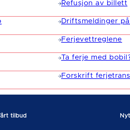
Refusjon av billett
o
Driftsmeldinger p
Ferjevettreglene
Ta ferje med bobil
Forskrift ferjetran
årt tilbud
Nyt