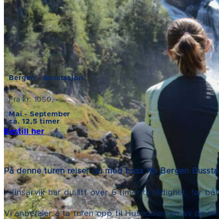
Bergen - Busstasjon
Fra kr. 1050,-
Mai - September
ca. 12,5 timer
Bestill her
På denne turen reiser du med buss fra Bergen Busstas
I Kinsarvik har du litt over 6 timer til rådighet, før b
Vi anbefaler å ta turen opp til Husedalen en av de mes