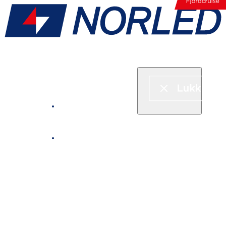
Hurtigbåt & ferje
Fjordcruise
Leie båt
Serveringstilbud om bord