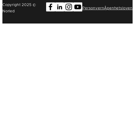
Copyright 2025 ©
Personvern
Åpenhetsloven
Norled