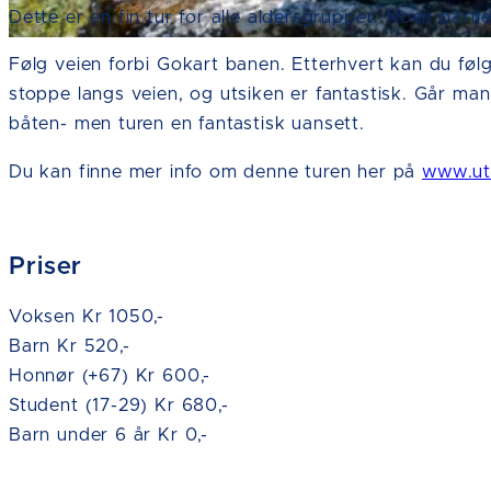
Dette er en fin tur for alle aldersgrupper. Noen parti
Følg veien forbi Gokart banen. Etterhvert kan du følg
stoppe langs veien, og utsiken er fantastisk. Går man 
båten- men turen en fantastisk uansett.
Du kan finne mer info om denne turen her på
www.ut
Priser
Voksen Kr 1050,-
Barn Kr 520,-
Honnør (+67) Kr 600,-
Student (17-29) Kr 680,-
Barn under 6 år Kr 0,-