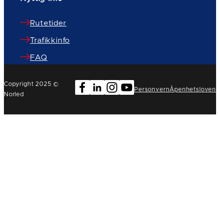
Rutetider
Trafikkinfo
FAQ
Copyright 2025 ©
Personvern
Åpenhetsloven
Norled