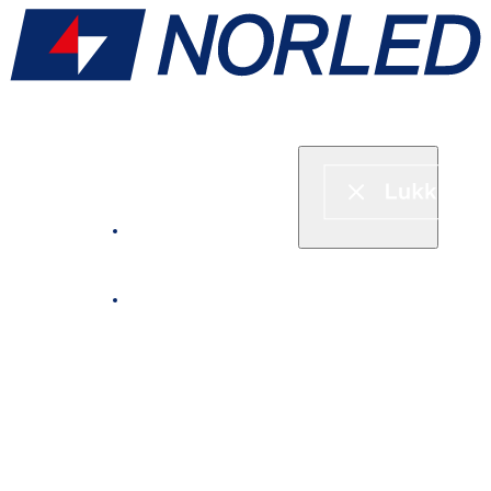
Hurtigbåt & ferje
Fjordcruise
Leie båt
Serveringstilbud om bord