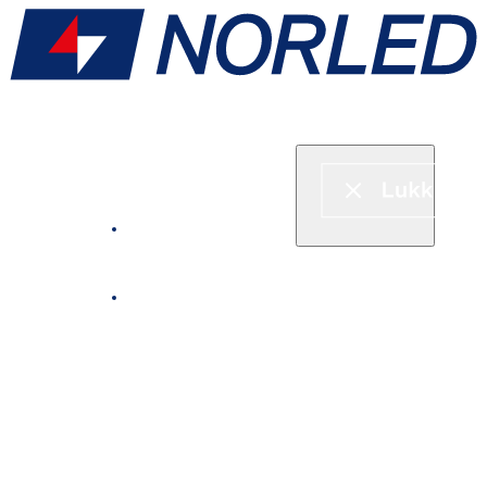
Hurtigbåt & ferje
Fjordcruise
Leie båt
Serveringstilbud om bord