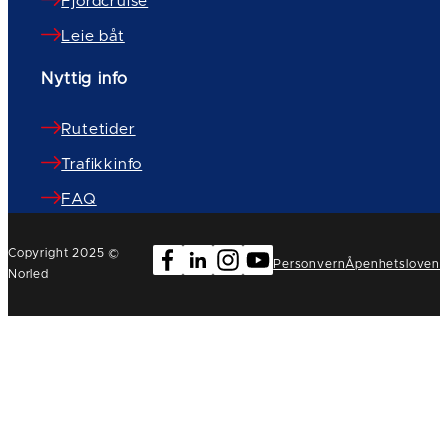
Fjordcruise
Leie båt
Nyttig info
Rutetider
Trafikkinfo
FAQ
Copyright 2025 ©
Personvern
Åpenhetsloven
Norled