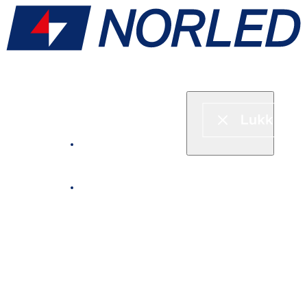
Hurtigbåt & ferje
Fjordcruise
Leie båt
Serveringstilbud om bord