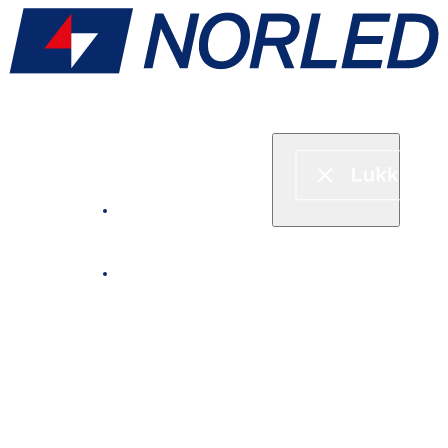
Hurtigbåt & ferje
Fjordcruise
Leie båt
Serveringstilbud om bord