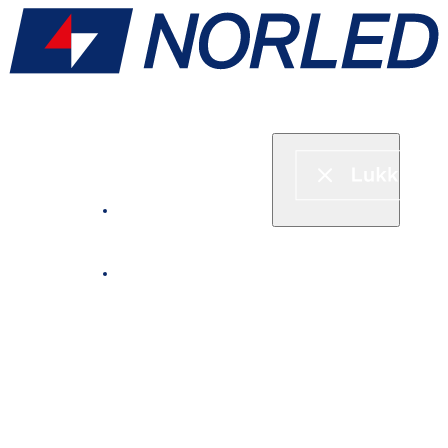
Hurtigbåt & ferje
Fjordcruise
Leie båt
Serveringstilbud om bord