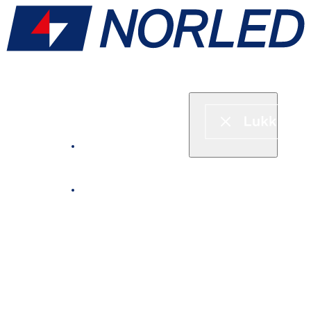
Hurtigbåt & ferje
Fjordcruise
Leie båt
Serveringstilbud om bord