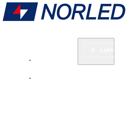
Hurtigbåt & ferje
Fjordcruise
Leie båt
Serveringstilbud om bord