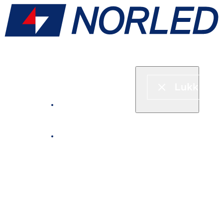
Hurtigbåt & ferje
Fjordcruise
Leie båt
Serveringstilbud om bord