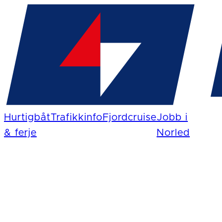
Hurtigbåt
Trafikkinfo
Fjordcruise
Jobb i
& ferje
Norled