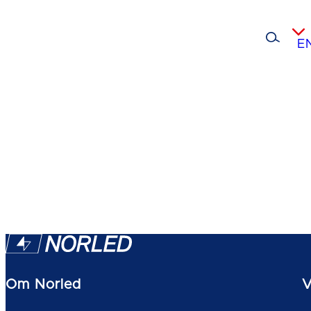
E
Om Norled
V