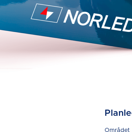
Planl
Området e