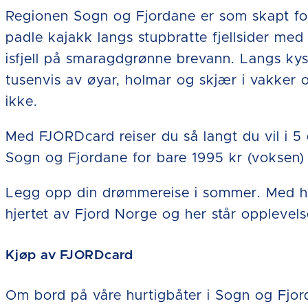
Regionen Sogn og Fjordane er som skapt for
padle kajakk langs stupbratte fjellsider med s
isfjell på smaragdgrønne brevann. Langs ky
tusenvis av øyar, holmar og skjær i vakker o
ikke.
Med FJORDcard reiser du så langt du vil i 5
Sogn og Fjordane for bare 1995 kr (voksen)
Legg opp din drømmereise i sommer. Med h
hjertet av Fjord Norge og her står opplevels
Kjøp av FJORDcard
Om bord på våre hurtigbåter i Sogn og Fjor