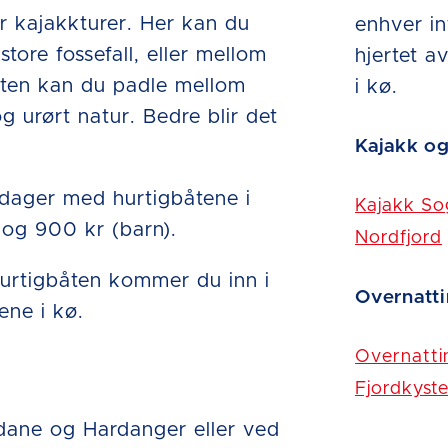
 kajakkturer. Her kan du
enhver in
tore fossefall, eller mellom
hjertet a
sten kan du padle mellom
i kø.
g urørt natur. Bedre blir det
Kajakk og
 dager med hurtigbåtene i
Kajakk So
 og 900 kr (barn).
Nordfjord
urtigbåten kommer du inn i
Overnatti
ene i kø.
Overnatti
Fjordkyst
dane og Hardanger eller ved