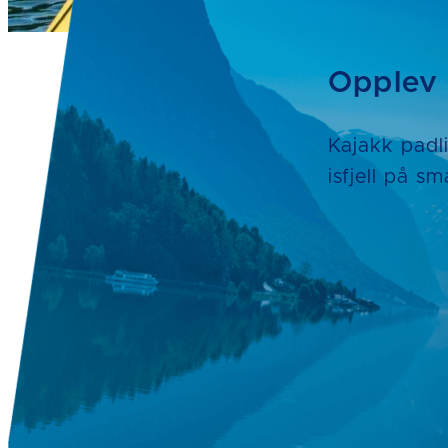
Opplev 
Kajakk padli
isfjell på 