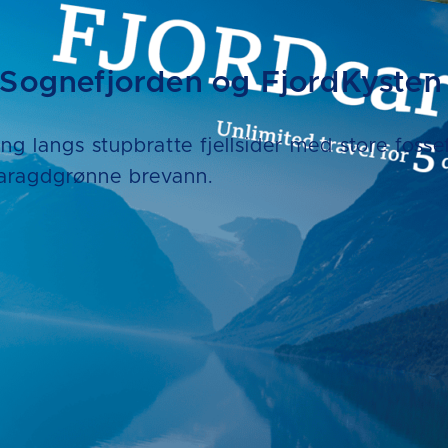
Sognefjorden og FjordKysten
ng langs stupbratte fjellsider med store fossef
smaragdgrønne brevann.