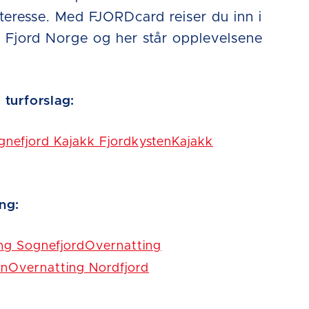
teresse. Med FJORDcard reiser du inn i
v Fjord Norge og her står opplevelsene
 turforslag:
gnefjord
Kajakk Fjordkysten
Kajakk
ng:
ng Sognefjord
Overnatting
en
Overnatting Nordfjord