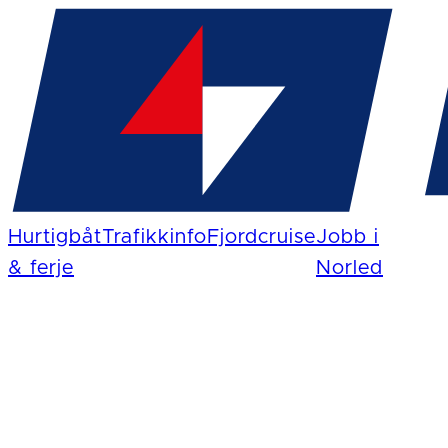
Hurtigbåt
Trafikkinfo
Fjordcruise
Jobb i
& ferje
Norled