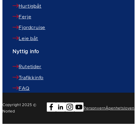
Hurtigbåt
Ferje
Fjordcruise
Leie båt
Nyttig info
Rutetider
Trafikkinfo
FAQ
Copyright 2025 ©
Personvern
Åpenhetsloven
Norled