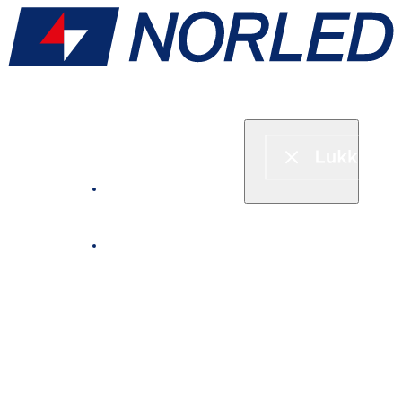
Hurtigbåt & ferje
Fjordcruise
Leie båt
Serveringstilbud om bord