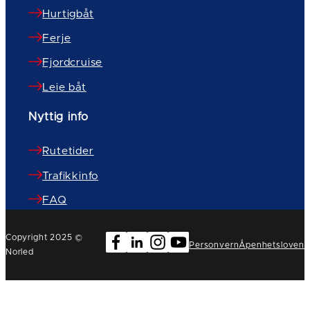
Hurtigbåt
Ferje
Fjordcruise
Leie båt
Nyttig info
Rutetider
Trafikkinfo
FAQ
Copyright 2025 ©
Personvern
Åpenhetsloven
Norled