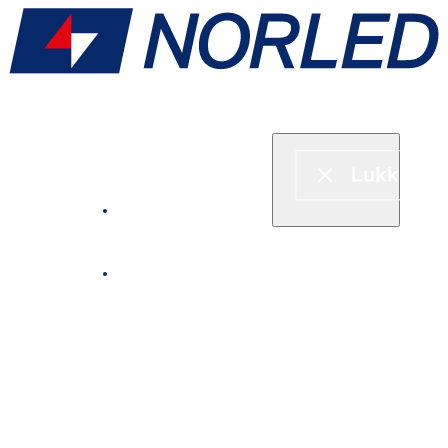
Hurtigbåt & ferje
Fjordcruise
Leie båt
Serveringstilbud om bord